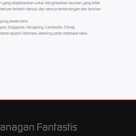
 yang diaplikasikan untuk menghasilkan taruhan yang tidak
itahuan terlebih dahulu dan semua kemenangan dari taruhan
ggung jawab kami.
sia, Singapore, Hongkong, Cambodia, China).
rbeda seperti informasi rekening pada database kami.
anagan Fantastis