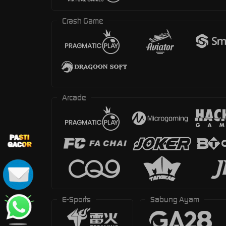
Crash Game
Arcade
E-Sports
Sabung Ayam