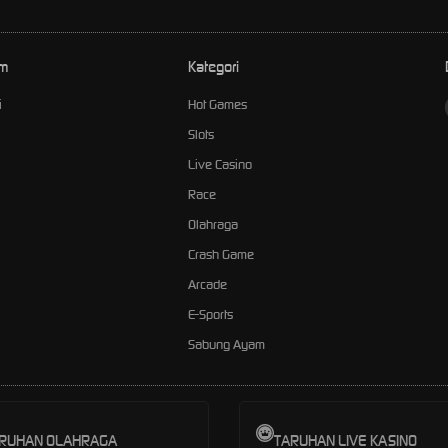
rm
Kategori
i
Hot Games
Slots
Live Casino
Race
Olahraga
Crash Game
Arcade
E-Sports
Sabung Ayam
RUHAN OLAHRAGA
TARUHAN LIVE KASINO