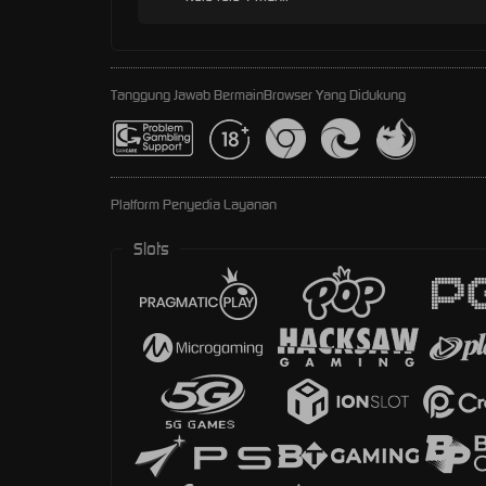
Tanggung Jawab Bermain
Browser Yang Didukung
Platform Penyedia Layanan
Slots