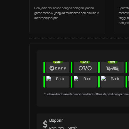
Penyedia slot online dengan beragam pilihan
Sportsb
game menarik yang memudahkan pemain untuk
menawar
mencapai jackpot
tinggi,
banyak 
* Selama bank maintenance dan bank offline deposit dan penarik
Deposit
Rata-rata 1 Menit